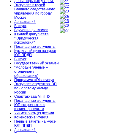
День открытых дверей.
Экскурсия в музей
Главного следственного
управления по городу
Москве
День знаний
Выпуск
Вручение дипломов
Юбилей факультета
"Юридическая
психология"
Посвящение в студенты
Кукольный цикл на курсе
ЮП ППДП
Выпуск
Государственный экзамен
"Молодые ученые –
столичному
образованию"
Программа «Discovery»
Экскурсия студентов ЮП
по Золотому кольцу
России
Спартакиада МГППУ
Посвящение в студенты
ЮП встречается с
канистерапевтом
Учимся быть (с) детьми
Коченовские чтения
Первые зачеты на курсе
ЮП ППДП
День знаний