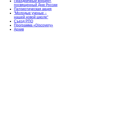
Праздничный концерт,
посвященный Дню России
Патриотическая акция
"Молодые ученые –
нашей новой школе"
Съезд РПО
Программа «Discovery»
Архив