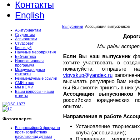
Контакты
English
Выпускники
Ассоциация выпускников
Абитуриентам
Студентам
Дорог
Аспирантам
Студсовет
Мы рады встрет
Киноклуб
Научные мероприятия
Если Вы наш выпускник
фа
Библиотека
Инновационная
хотите участвовать в созда
программа
пожалуйста, отправьте н
Международные
контакты
vipyskup@yandex.ru
заполнен
Рекомендуемые ссылки
высылать регулярно Вам инф
СМИ о нас
бы Вы смогли принять в них у
Мы в СМИ
Ваши вопросы - наши
Ассоциация выпускников
ответы
российских юридических п
опытом.
Направления в работе Ассо
Фотогалерея
Установление творчески
Всероссийский форум по
клуба (ассоциации);
противодействию
насилию над детьми
Проведение мероприя