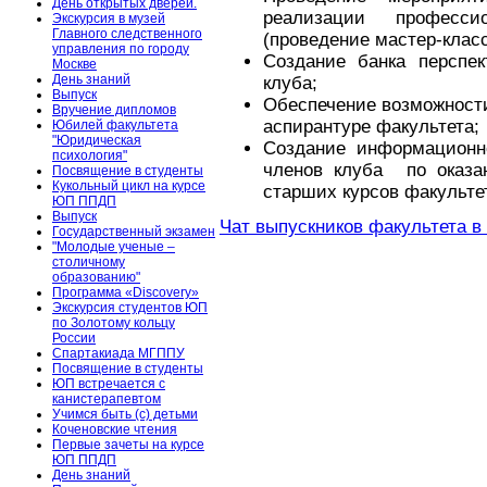
День открытых дверей.
реализации профессио
Экскурсия в музей
Главного следственного
(проведение мастер-класс
управления по городу
Создание банка перспе
Москве
День знаний
клуба;
Выпуск
Обеспечение возможности
Вручение дипломов
аспирантуре факультета;
Юбилей факультета
"Юридическая
Создание информационно
психология"
членов клуба по оказа
Посвящение в студенты
Кукольный цикл на курсе
старших курсов факульте
ЮП ППДП
Выпуск
Чат выпускников факультета в
Государственный экзамен
"Молодые ученые –
столичному
образованию"
Программа «Discovery»
Экскурсия студентов ЮП
по Золотому кольцу
России
Спартакиада МГППУ
Посвящение в студенты
ЮП встречается с
канистерапевтом
Учимся быть (с) детьми
Коченовские чтения
Первые зачеты на курсе
ЮП ППДП
День знаний