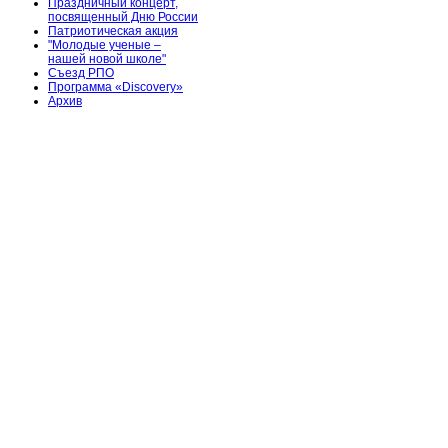
Праздничный концерт,
посвященный Дню России
Патриотическая акция
"Молодые ученые –
нашей новой школе"
Съезд РПО
Программа «Discovery»
Архив