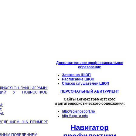
Дополнительное профессиональное
образование
Заявка на ШЮП
Расписание ШЮП
Список слушателей ШЮП
ЩИХСЯ ОН-ЛАЙН ИГРАМИ
;
ПЕРСОНАЛЬНЫЙ АБИТУРИЕНТ
ЦИЙ У ПОДРОСТКОВ,
Сайты антиэкстремистского
и антитеррористического содержания:
И
;
М
;
http://scienceport.ru/
ОВ
;
http://нцпти.рф/
ВЕДЕНИЕМ (НА ПРИМЕРЕ
Навигатор
профилактики
ИВНЫМ ПОВЕДЕНИЕМ
;