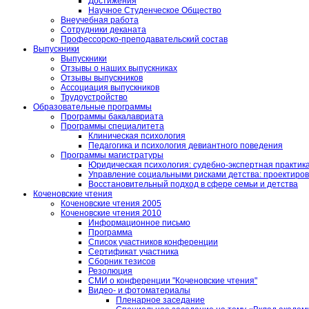
Достижения
Научное Студенческое Общество
Внеучебная работа
Сотрудники деканата
Профессорско-преподавательский состав
Выпускники
Выпускники
Отзывы о наших выпускниках
Отзывы выпускников
Ассоциация выпускников
Трудоустройство
Образовательные программы
Программы бакалавриата
Программы специалитета
Клиническая психология
Педагогика и психология девиантного поведения
Программы магистратуры
Юридическая психология: судебно-экспертная практик
Управление социальными рисками детства: проектирова
Восстановительный подход в сфере семьи и детства
Коченовские чтения
Коченовские чтения 2005
Коченовские чтения 2010
Информационное письмо
Программа
Список участников конференции
Сертификат участника
Сборник тезисов
Резолюция
СМИ о конференции "Коченовские чтения"
Видео- и фотоматериалы
Пленарное заседание