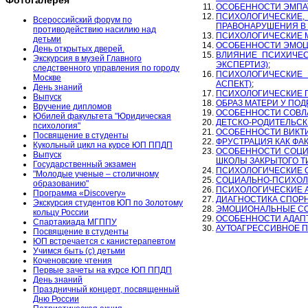
Фотогалерея
ОСОБЕННОСТИ ЭМПА
ПСИХОЛОГИЧЕСКИЕ
Всероссийский форум по
ПРАВОНАРУШЕНИЯ В
противодействию насилию над
ПСИХОЛОГИЧЕСКИЕ 
детьми
ОСОБЕННОСТИ ЭМОЦ
День открытых дверей.
ВЛИЯНИЕ ПСИХИЧЕС
Экскурсия в музей Главного
ЭКСПЕРТИЗ)
;
следственного управления по городу
ПСИХОЛОГИЧЕСКИЕ
Москве
АСПЕКТ)
;
День знаний
ПСИХОЛОГИЧЕСКИЕ 
Выпуск
ОБРАЗ МАТЕРИ У ПО
Вручение дипломов
ОСОБЕННОСТИ СОВЛА
Юбилей факультета "Юридическая
ДЕТСКО-РОДИТЕЛЬСК
психология"
ОСОБЕННОСТИ ВИКТ
Посвящение в студенты
ФРУСТРАЦИЯ КАК ФА
Кукольный цикл на курсе ЮП ППДП
ОСОБЕННОСТИ СОЦИ
Выпуск
ШКОЛЫ ЗАКРЫТОГО Т
Государственный экзамен
ПСИХОЛОГИЧЕСКИЕ 
"Молодые ученые – столичному
СОЦИАЛЬНО-ПСИХОЛ
образованию"
ПСИХОЛОГИЧЕСКИЕ 
Программа «Discovery»
ДИАГНОСТИКА СПОР
Экскурсия студентов ЮП по Золотому
ЭМОЦИОНАЛЬНЫЕ СО
кольцу России
ОСОБЕННОСТИ АДАП
Спартакиада МГППУ
АУТОАГРЕССИВНОЕ П
Посвящение в студенты
ЮП встречается с канистерапевтом
Учимся быть (с) детьми
Коченовские чтения
Первые зачеты на курсе ЮП ППДП
День знаний
Праздничный концерт, посвященный
Дню России