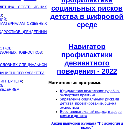
социальных рисков
ЛЕТНИХ, СОВЕРШИВШИХ
детства в цифровой
В
;
НИЙ
;
среде
 МАТЕРИАЛАМ СУДЕБНЫХ
ДРОСТКОВ (ГЕНДЕРНЫЙ
Навигатор
СТКОВ
;
АДЗОРНЫХ ПОДРОСТКОВ
;
профилактики
девиантного
УСЛОВИЯХ СПЕЦИАЛЬНОЙ
поведения - 2022
АЦИОННОГО ХАРАКТЕРА
;
 ИНТЕРНЕТА
;
Магистерские программы
ОВ
;
ОВЕДЕНИЕМ
;
Юридическая психология: судебно-
экспертная практика
Управление социальными рисками
детства: проектирование, оценка,
экспертиза
Восстановительный подход в сфере
семьи и детства
Архив выпусков журнала "Психология и
право"