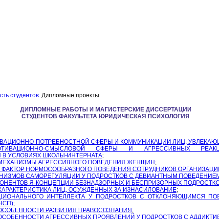
сть студентов
Дипломные проекты
ДИПЛОМНЫЕ РАБОТЫ И МАГИСТЕРСКИЕ ДИССЕРТАЦИИ
СТУДЕНТОВ ФАКУЛЬТЕТА ЮРИДИЧЕСКАЯ ПСИХОЛОГИЯ
ВАЦИОННО-ПОТРЕБНОСТНОЙ СФЕРЫ И КОММУНИКАЦИИ ЛИЦ, УВЛЕКАЮ
ОТИВАЦИОННО-СМЫСЛОВОЙ СФЕРЫ И АГРЕССИВНЫХ РЕАК
В УСЛОВИЯХ ШКОЛЫ-ИНТЕРНАТА
;
МЕХАНИЗМЫ АГРЕССИВНОГО ПОВЕДЕНИЯ ЖЕНЩИН
;
 ФАКТОР НОРМОСООБРАЗНОГО ПОВЕДЕНИЯ СОТРУДНИКОВ ОРГАНИЗАЦИ
НИЗМОВ САМОРЕГУЛЯЦИИ У ПОДРОСТКОВ С ДЕВИАНТНЫМ ПОВЕДЕНИЕ
ОНЕНТОВ Я-КОНЦЕПЦИИ БЕЗНАДЗОРНЫХ И БЕСПРИЗОРНЫХ ПОДРОСТК
АРАКТЕРИСТИКА ЛИЦ, ОСУЖДЕННЫХ ЗА ИЗНАСИЛОВАНИЕ
;
ИОНАЛЬНОГО ИНТЕЛЛЕКТА У ПОДРОСТКОВ С ОТКЛОНЯЮЩИМСЯ ПО
НСП)
;
ОСОБЕННОСТИ РАЗВИТИЯ ПРАВОСОЗНАНИЯ
;
ОСОБЕННОСТИ АГРЕССИВНЫХ ПРОЯВЛЕНИЙ У ПОДРОСТКОВ С АДДИКТ