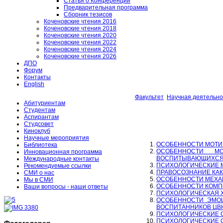
Статья о Конференции
Предварительная программа
Сборник тезисов
Коченовские чтения 2016
Коченовские чтения 2018
Коченовские чтения 2020
Коченовские чтения 2022
Коченовские чтения 2024
Коченовские чтения 2026
ДПО
Форум
Контакты
English
Факультет
Научная деятельно
Абитуриентам
Студентам
Аспирантам
Студсовет
Киноклуб
Научные мероприятия
ОСОБЕННОСТИ МОТИ
Библиотека
ОСОБЕННОСТИ М
Инновационная программа
ВОСПИТЫВАЮЩИХСЯ 
Международные контакты
ПСИХОЛОГИЧЕСКИЕ 
Рекомендуемые ссылки
ПРАВОСОЗНАНИЕ КАК
СМИ о нас
ОСОБЕННОСТИ МЕХА
Мы в СМИ
ОСОБЕННОСТИ КОМП
Ваши вопросы - наши ответы
ПСИХОЛОГИЧЕСКАЯ Х
ОСОБЕННОСТИ ЭМОЦ
ВОСПИТАННИКОВ ЦВ
ПСИХОЛОГИЧЕСКИЕ 
ПСИХОЛОГИЧЕСКИЕ 