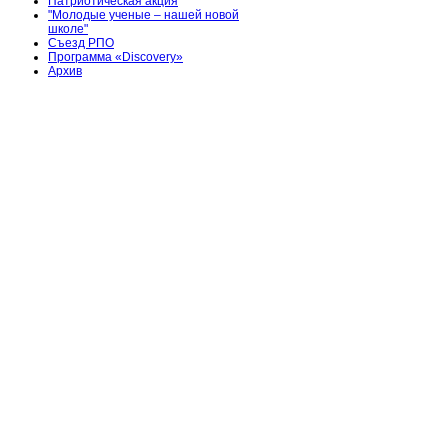
Патриотическая акция
"Молодые ученые – нашей новой
школе"
Съезд РПО
Программа «Discovery»
Архив