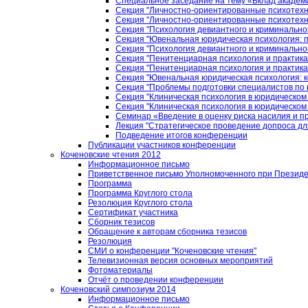
Специальное заседание на тему «Вклад академи
Секция "Личностно-ориентированные психотехн
Секция "Личностно-ориентированные психотехн
Секция "Психология девиантного и криминально
Секция "Ювенальная юридическая психология: 
Секция "Психология девиантного и криминально
Секция "Пенитенциарная психология и практика
Секция "Пенитенциарная психология и практика
Секция "Ювенальная юридическая психология: 
Секция "Проблемы подготовки специалистов по 
Секция "Клиническая психология в юридическом
Секция "Клиническая психология в юридическом
Семинар «Введение в оценку риска насилия и п
Лекция "Стратегическое проведение допроса дл
Подведение итогов конференции
Публикации участников конференции
Коченовские чтения 2012
Информационное письмо
Приветственное письмо Уполномоченного при Президен
Программа
Программа Круглого стола
Резолюция Круглого стола
Сертификат участника
Сборник тезисов
Обращение к авторам сборника тезисов
Резолюция
СМИ о конференции "Коченовские чтения"
Телевизионная версия основных мероприятий
Фотоматериалы
Отчёт о проведении конференции
Коченовский симпозиум 2014
Информационное письмо