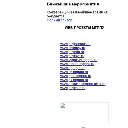
Ближайшие мероприятия
Конференций в ближайшее время не
ожидается
Полный список
WEB-ПРОЕКТЫ МГППУ
www.psyjournals.ru
www.childpsy.ru
www.psyedu.ru
www.psytoys.ru
www.vygotsky.mgppu.ru
www.rabota.mgppu.ru
www.ege-gia.ru
www.sp.mgppu.ru
www.gmu.mgppu.ru
www.pk.mgppu.ru
www.associatimgppu.ucoz.ru
www.psychlib.ru