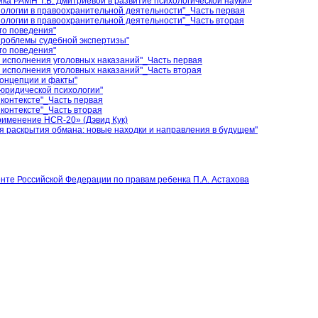
ка РАМН Т.Б. Дмитриевой в развитие психологической науки»
ологии в правоохранительной деятельности"_Часть первая
ологии в правоохранительной деятельности"_Часть вторая
го поведения"
проблемы судебной экспертизы"
го поведения"
 исполнения уголовных наказаний"_Часть первая
 исполнения уголовных наказаний"_Часть вторая
концепции и факты"
юридической психологии"
 контексте"_Часть первая
 контексте"_Часть вторая
рименение HCR-20» (Дэвид Кук)
я раскрытия обмана: новые находки и направления в будущем"
те Российской Федерации по правам ребенка П.А. Астахова