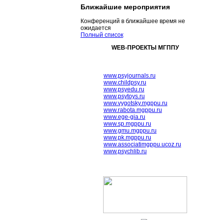
Ближайшие мероприятия
Конференций в ближайшее время не
ожидается
Полный список
WEB-ПРОЕКТЫ МГППУ
www.psyjournals.ru
www.childpsy.ru
www.psyedu.ru
www.psytoys.ru
www.vygotsky.mgppu.ru
www.rabota.mgppu.ru
www.ege-gia.ru
www.sp.mgppu.ru
www.gmu.mgppu.ru
www.pk.mgppu.ru
www.associatimgppu.ucoz.ru
www.psychlib.ru