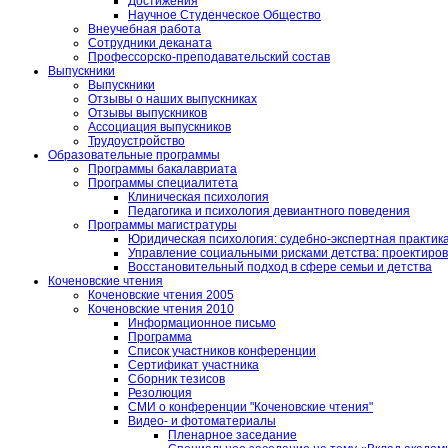
Достижения
Научное Студенческое Общество
Внеучебная работа
Сотрудники деканата
Профессорско-преподавательский состав
Выпускники
Выпускники
Отзывы о наших выпускниках
Отзывы выпускников
Ассоциация выпускников
Трудоустройство
Образовательные программы
Программы бакалавриата
Программы специалитета
Клиническая психология
Педагогика и психология девиантного поведения
Программы магистратуры
Юридическая психология: судебно-экспертная практик
Управление социальными рисками детства: проектирова
Восстановительный подход в сфере семьи и детства
Коченовские чтения
Коченовские чтения 2005
Коченовские чтения 2010
Информационное письмо
Программа
Список участников конференции
Сертификат участника
Сборник тезисов
Резолюция
СМИ о конференции "Коченовские чтения"
Видео- и фотоматериалы
Пленарное заседание