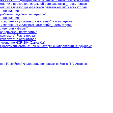
ка РАМН Т.Б. Дмитриевой в развитие психологической науки»
ологии в правоохранительной деятельности"_Часть первая
ологии в правоохранительной деятельности"_Часть вторая
го поведения"
проблемы судебной экспертизы"
го поведения"
 исполнения уголовных наказаний"_Часть первая
 исполнения уголовных наказаний"_Часть вторая
концепции и факты"
юридической психологии"
 контексте"_Часть первая
 контексте"_Часть вторая
рименение HCR-20» (Дэвид Кук)
я раскрытия обмана: новые находки и направления в будущем"
те Российской Федерации по правам ребенка П.А. Астахова