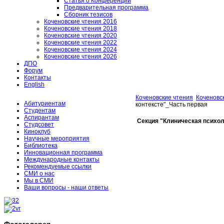
Статья о Конференции
Предварительная программа
Сборник тезисов
Коченовские чтения 2016
Коченовские чтения 2018
Коченовские чтения 2020
Коченовские чтения 2022
Коченовские чтения 2024
Коченовские чтения 2026
ДПО
Форум
Контакты
English
Коченовские чтения
Коченовс
Абитуриентам
контексте"_Часть первая
Студентам
Аспирантам
Секция "Клиническая психол
Студсовет
Киноклуб
Научные мероприятия
Библиотека
Инновационная программа
Международные контакты
Рекомендуемые ссылки
СМИ о нас
Мы в СМИ
Ваши вопросы - наши ответы