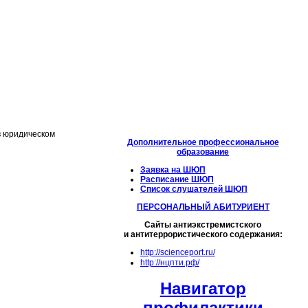
в юридическом
Дополнительное профессиональное
образование
Заявка на ШЮП
Расписание ШЮП
Список слушателей ШЮП
ПЕРСОНАЛЬНЫЙ АБИТУРИЕНТ
Сайты антиэкстремистского
и антитеррористического содержания:
http://scienceport.ru/
http://нцпти.рф/
Навигатор
профилактики