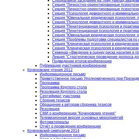
Специальное заседание на тему «Вклад академи
Секция "Личностно-ориентированные психотехн
Секция "Личностно-ориентированные психотехн
Секция "Психология девиантного и криминально
Секция "Ювенальная юридическая психология: 
Секция "Психология девиантного и криминально
Секция "Пенитенциарная психология и практика
Секция "Пенитенциарная психология и практика
Секция "Ювенальная юридическая психология: 
Секция "Проблемы подготовки специалистов по 
Секция "Клиническая психология в юридическом
Секция "Клиническая психология в юридическом
Семинар «Введение в оценку риска насилия и п
Лекция "Стратегическое проведение допроса дл
Подведение итогов конференции
Публикации участников конференции
Коченовские чтения 2012
Информационное письмо
Приветственное письмо Уполномоченного при Президен
Программа
Программа Круглого стола
Резолюция Круглого стола
Сертификат участника
Сборник тезисов
Обращение к авторам сборника тезисов
Резолюция
СМИ о конференции "Коченовские чтения"
Телевизионная версия основных мероприятий
Фотоматериалы
Отчёт о проведении конференции
Коченовский симпозиум 2014
Информационное письмо