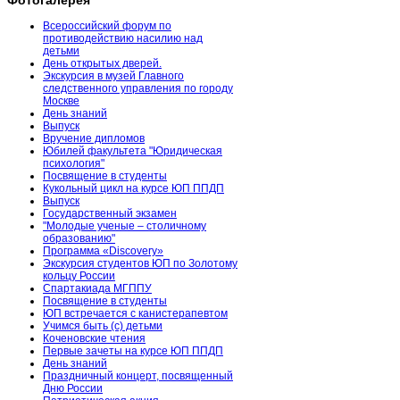
Фотогалерея
Всероссийский форум по
противодействию насилию над
детьми
День открытых дверей.
Экскурсия в музей Главного
следственного управления по городу
Москве
День знаний
Выпуск
Вручение дипломов
Юбилей факультета "Юридическая
психология"
Посвящение в студенты
Кукольный цикл на курсе ЮП ППДП
Выпуск
Государственный экзамен
"Молодые ученые – столичному
образованию"
Программа «Discovery»
Экскурсия студентов ЮП по Золотому
кольцу России
Спартакиада МГППУ
Посвящение в студенты
ЮП встречается с канистерапевтом
Учимся быть (с) детьми
Коченовские чтения
Первые зачеты на курсе ЮП ППДП
День знаний
Праздничный концерт, посвященный
Дню России