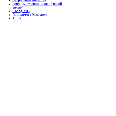
Патриотическая акция
"Молодые ученые – нашей новой
школе"
Съезд РПО
Программа «Discovery»
Архив