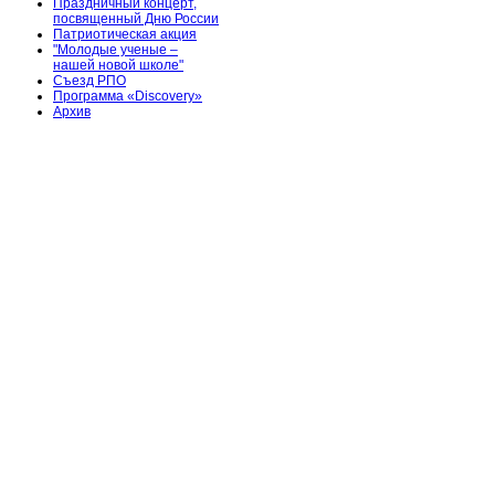
Праздничный концерт,
посвященный Дню России
Патриотическая акция
"Молодые ученые –
нашей новой школе"
Съезд РПО
Программа «Discovery»
Архив