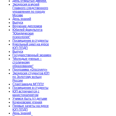
День открытых дверей.
Экскурсия в музей
Главного следственного
управления по городу
Москве
День знаний
Выпуск
Вручение дипломов
Юбилей факультета
"Юридическая
психология"
Посвящение в студенты
Кукольный цикл на курсе
ЮП ППДП
Выпуск
Государственный экзамен
"Молодые ученые –
столичному
образованию"
Программа «Discovery»
Экскурсия студентов ЮП
по Золотому кольцу
России
Спартакиада МГППУ
Посвящение в студенты
ЮП встречается с
канистерапевтом
Учимся быть (с) детьми
Коченовские чтения
Первые зачеты на курсе
ЮП ППДП
День знаний