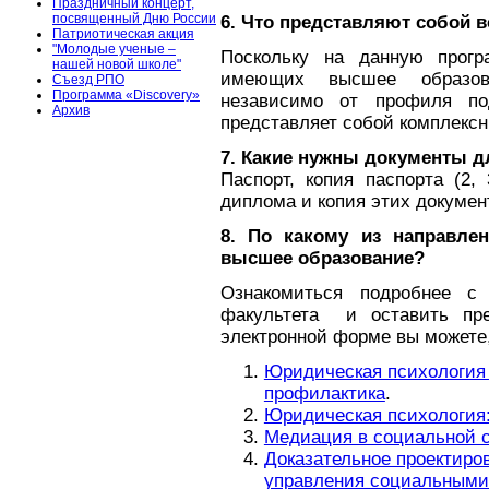
Праздничный концерт,
посвященный Дню России
6. Что представляют собой 
Патриотическая акция
"Молодые ученые –
Поскольку на данную прог
нашей новой школе"
имеющих высшее образова
Съезд РПО
Программа «Discovery»
независимо от профиля под
Архив
представляет собой комплексн
7. Какие нужны документы д
Паспорт, копия паспорта (2
диплома и копия этих докумен
8. По какому из направле
высшее образование?
Ознакомиться подробнее с
факультета и оставить пре
электронной форме вы можете,
Юридическая психология 
профилактика
.
Юридическая психология:
Медиация в социальной 
Доказательное проектиро
управления социальными 