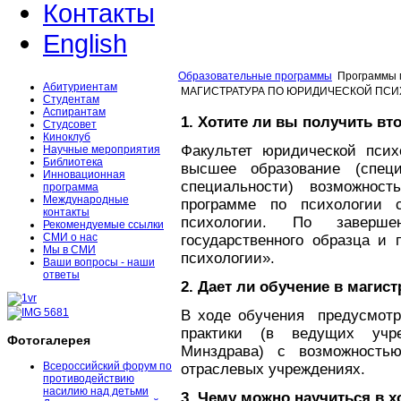
Контакты
English
Образовательные программы
Программы 
Абитуриентам
МАГИСТРАТУРА ПО ЮРИДИЧЕСКОЙ ПС
Студентам
Аспирантам
1. Хотите ли вы получить в
Студсовет
Киноклуб
Факультет юридической пси
Научные мероприятия
Библиотека
высшее образование (спец
Инновационная
специальности) возможность 
программа
Международные
программе по психологии 
контакты
психологии. По заверш
Рекомендуемые ссылки
СМИ о нас
государственного образца и 
Мы в СМИ
психологии».
Ваши вопросы - наши
ответы
2. Дает ли обучение в магис
В ходе обучения предусмотре
практики (в ведущих учр
Фотогалерея
Минздрава) с возможность
Всероссийский форум по
отраслевых учреждениях.
противодействию
насилию над детьми
3. Чему можно научиться в 