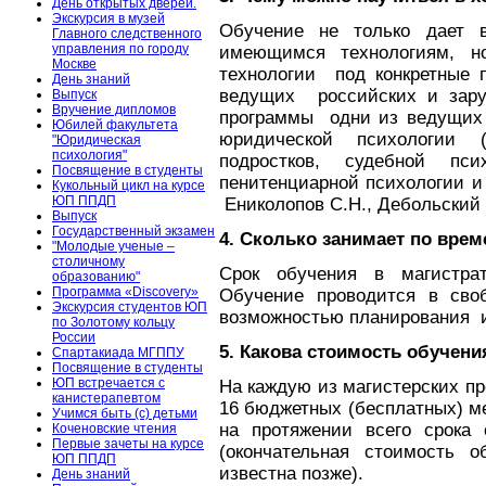
День открытых дверей.
Экскурсия в музей
Обучение не только дает 
Главного следственного
управления по городу
имеющимся технологиям, н
Москве
технологии под конкретные п
День знаний
ведущих российских и зару
Выпуск
Вручение дипломов
программы одни из ведущих 
Юбилей факультета
юридической психологии 
"Юридическая
психология"
подростков, судебной пси
Посвящение в студенты
пенитенциарной психологии и 
Кукольный цикл на курсе
ЮП ППДП
Ениколопов С.Н., Дебольский М
Выпуск
Государственный экзамен
4. Сколько занимает по врем
"Молодые ученые –
столичному
Срок обучения в магистрат
образованию"
Программа «Discovery»
Обучение проводится в сво
Экскурсия студентов ЮП
возможностью планирования и
по Золотому кольцу
России
5. Какова стоимость обучени
Спартакиада МГППУ
Посвящение в студенты
ЮП встречается с
На каждую из магистерских пр
канистерапевтом
16 бюджетных (бесплатных) ме
Учимся быть (с) детьми
на протяжении всего срока 
Коченовские чтения
Первые зачеты на курсе
(окончательная стоимость о
ЮП ППДП
известна позже).
День знаний