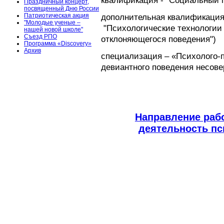
квалификация - "Социальный п
Праздничный концерт,
посвященный Дню России
дополнительная квалификация 
Патриотическая акция
"Молодые ученые –
"Психологические технологии
нашей новой школе"
Съезд РПО
отклоняющегося поведения"
)
Программа «Discovery»
Архив
пециализация – «Психолого-
с
девиантного поведения несов
Направление раб
деятельность пс