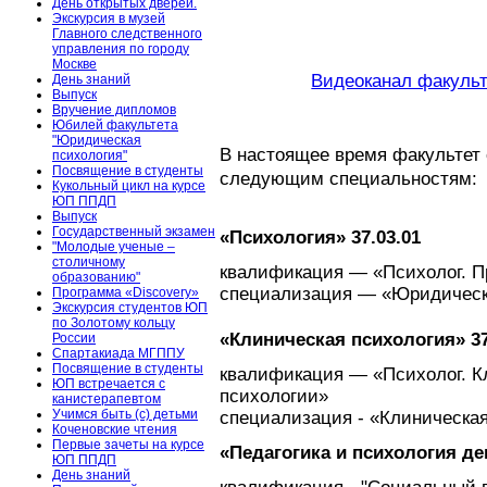
День открытых дверей.
Экскурсия в музей
Главного следственного
управления по городу
Москве
Видеоканал факуль
День знаний
Выпуск
Вручение дипломов
Юбилей факультета
"Юридическая
В настоящее время факультет 
психология"
Посвящение в студенты
следующим специальностям:
Кукольный цикл на курсе
ЮП ППДП
Выпуск
Государственный экзамен
37.03.01
«Психология»
"Молодые ученые –
столичному
квалификация — «Психолог. П
образованию"
специализация — «Юридическ
Программа «Discovery»
Экскурсия студентов ЮП
по Золотому кольцу
3
«Клиническая психология»
России
Спартакиада МГППУ
Посвящение в студенты
квалификация — «Психолог. К
ЮП встречается с
психологии»
канистерапевтом
Учимся быть (с) детьми
специализация - «Клиническая
Коченовские чтения
Первые зачеты на курсе
«Педагогика и психология де
ЮП ППДП
День знаний