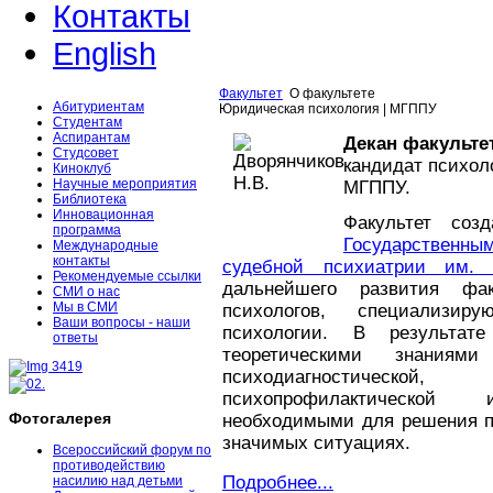
Контакты
English
Факультет
О факультете
Абитуриентам
Юридическая психология | МГППУ
Студентам
Аспирантам
Декан факульте
Студсовет
кандидат психол
Киноклуб
Научные мероприятия
МГППУ.
Библиотека
Инновационная
Факультет соз
программа
Государственн
Международные
контакты
судебной психиатрии им. 
Рекомендуемые ссылки
дальнейшего развития фак
СМИ о нас
Мы в СМИ
психологов, специализи
Ваши вопросы - наши
психологии. В результат
ответы
теоретическими знаниям
психодиагностической,
психопрофилактической
Фотогалерея
необходимыми для решения п
значимых ситуациях.
Всероссийский форум по
противодействию
Подробнее...
насилию над детьми