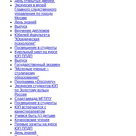
День открытых дверей.
Экскурсия в музей
Главного следственного
управления по городу
Москве
День знаний
Выпуск
Вручение дипломов
Юбилей факультета
"Юридическая
психология"
Посвящение в студенты
Кукольный цикл на курсе
ЮП ППДП
Выпуск
Государственный экзамен
"Молодые ученые –
столичному
образованию"
Программа «Discovery»
Экскурсия студентов ЮП
по Золотому кольцу
России
Спартакиада МГППУ
Посвящение в студенты
ЮП встречается с
канистерапевтом
Учимся быть (с) детьми
Коченовские чтения
Первые зачеты на курсе
ЮП ППДП
День знаний