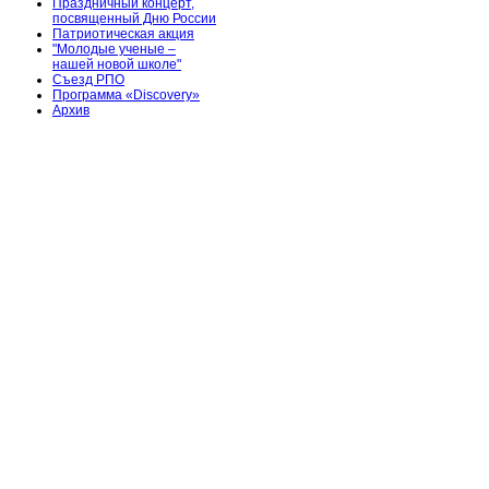
Праздничный концерт,
посвященный Дню России
Патриотическая акция
"Молодые ученые –
нашей новой школе"
Съезд РПО
Программа «Discovery»
Архив