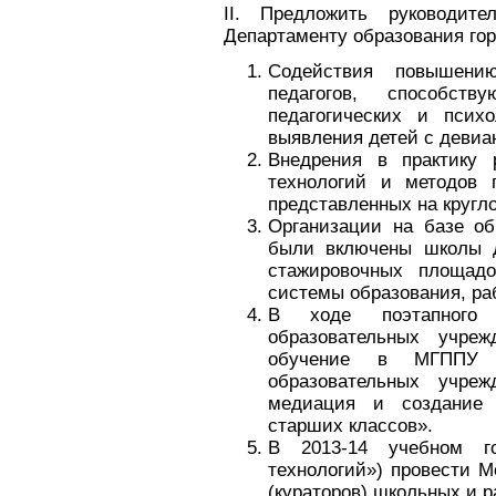
II. Предложить руководит
Департаменту образования го
Содействия повышению
педагогов, способст
педагогических и псих
выявления детей с девиа
Внедрения в практику 
технологий и методов 
представленных на кругл
Организации на базе об
были включены школы д
стажировочных площад
системы образования, р
В ходе поэтапного
образовательных учреж
обучение в МГППУ а
образовательных учреж
медиация и создание 
старших классов».
В 2013-14 учебном 
технологий») провести 
(кураторов) школьных и 