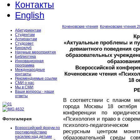
Контакты
English
Коченовские чтения
Коченовские чтения 2
Абитуриентам
Студентам
Кр
Аспирантам
«Актуальные проблемы и пу
Студсовет
Киноклуб
девиантного поведения с
Научные мероприятия
образовательных учрежден
Библиотека
образования
Инновационная
программа
Всероссийской конфере
Международные
Коченовские чтения «Психол
контакты
Рекомендуемые ссылки
18 о
СМИ о нас
Мы в СМИ
Р
Ваши вопросы - наши
ответы
В соответствии с планом ме
города Москвы 18 октября
конференции по юридическ
«Психология и право в совре
Фотогалерея
психолого-педагогическо
Всероссийский форум по
ресурсным центром монит
противодействию
насилию над детьми
образовательной среды со