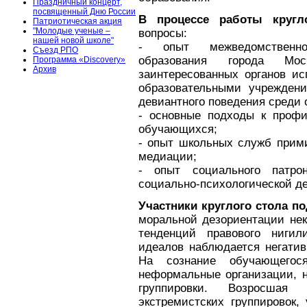
Праздничный концерт,
посвященный Дню России
В процессе работы кругл
Патриотическая акция
"Молодые ученые –
вопросы:
нашей новой школе"
- опыт межведомственно
Съезд РПО
образования города Мос
Программа «Discovery»
Архив
заинтересованных органов ис
образовательными учрежден
девиантного поведения среди
- основные подходы к профи
обучающихся;
- опыт школьных служб прими
медиации;
- опыт социального патро
социально-психологической д
Участники круглого стола п
моральной дезориентации нек
тенденций правового ниги
идеалов наблюдается негатив
На сознание обучающегос
неформальные организации, 
группировки. Возросшая 
экстремистских группировок,