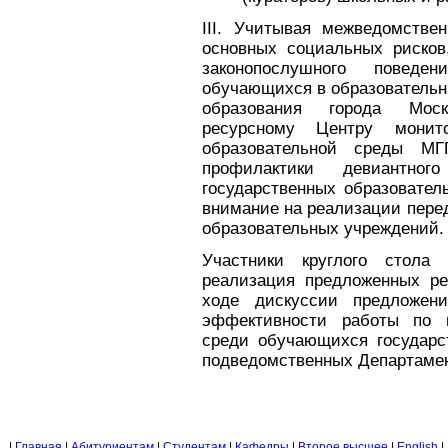
III. Учитывая межведомстве
основных социальных рисков
законопослушного поведе
обучающихся в образовательн
образования города Моск
ресурсному Центру монит
образовательной среды М
профилактики девиантно
государственных образовател
внимание на реализации пере
образовательных учреждений.
Участники круглого стола
реализация предложенных ре
ходе дискуссии предложен
эффективности работы по п
среди обучающихся государс
подведомственных Департамент
|
Главная
|
Абитуриентам
|
Студентам
|
Кафедры
|
Второе высшее
|
English
|