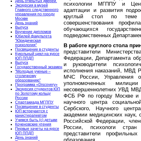
День открытых дверей.
психологии МГППУ и Цент
Экскурсия в музей
адаптации и развития подро
Главного следственного
управления по городу
круглый стол по теме
Москве
совершенствования профила
День знаний
Выпуск
обучающихся государстве
Вручение дипломов
подведомственных Департамен
Юбилей факультета
"Юридическая
В работе круглого стола при
психология"
Посвящение в студенты
представители Министерст
Кукольный цикл на курсе
Федерации, Департамента обр
ЮП ППДП
Выпуск
и руководители психолог
Государственный экзамен
исполнения наказаний, МВД Р
"Молодые ученые –
столичному
МЧС России, Управления ор
образованию"
уполномоченных милиц
Программа «Discovery»
несовершеннолетних УВД МВД 
Экскурсия студентов ЮП
по Золотому кольцу
ФСБ РФ по городу Москве и М
России
научного центра социальн
Спартакиада МГППУ
Посвящение в студенты
Сербского, Научного центр
ЮП встречается с
академии медицинских наук, 
канистерапевтом
Учимся быть (с) детьми
Российской Федерации, член
Коченовские чтения
России, психологи стран
Первые зачеты на курсе
представители профильных 
ЮП ППДП
День знаний
образования.