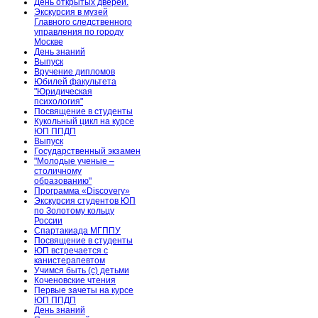
День открытых дверей.
Экскурсия в музей
Главного следственного
управления по городу
Москве
День знаний
Выпуск
Вручение дипломов
Юбилей факультета
"Юридическая
психология"
Посвящение в студенты
Кукольный цикл на курсе
ЮП ППДП
Выпуск
Государственный экзамен
"Молодые ученые –
столичному
образованию"
Программа «Discovery»
Экскурсия студентов ЮП
по Золотому кольцу
России
Спартакиада МГППУ
Посвящение в студенты
ЮП встречается с
канистерапевтом
Учимся быть (с) детьми
Коченовские чтения
Первые зачеты на курсе
ЮП ППДП
День знаний