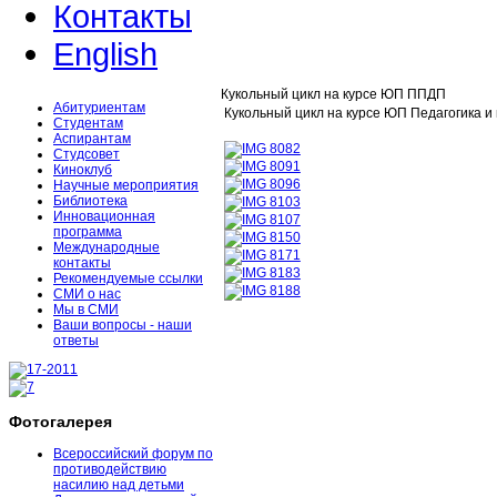
Контакты
English
Кукольный цикл на курсе ЮП ППДП
Абитуриентам
Кукольный цикл на курсе ЮП Педагогика и
Студентам
Аспирантам
Студсовет
Киноклуб
Научные мероприятия
Библиотека
Инновационная
программа
Международные
контакты
Рекомендуемые ссылки
СМИ о нас
Мы в СМИ
Ваши вопросы - наши
ответы
Фотогалерея
Всероссийский форум по
противодействию
насилию над детьми