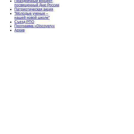
Праздничный концерт,
посвященный Дню России
Патриотическая акция
"Молодые ученые –
нашей новой школе"
Съезд РПО
Программа «Discovery»
Архив