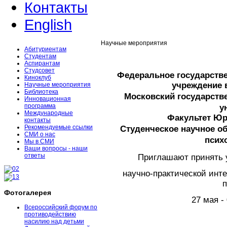
Контакты
English
Научные мероприятия
Абитуриентам
Студентам
Аспирантам
Студсовет
Федеральное государств
Киноклуб
учреждение 
Научные мероприятия
Библиотека
Московский государств
Инновационная
программа
у
Международные
Факультет Юр
контакты
Рекомендуемые ссылки
Студенческое научное о
СМИ о нас
псих
Мы в СМИ
Ваши вопросы - наши
ответы
Приглашают принять 
научно-практической инт
п
Фотогалерея
27 мая -
Всероссийский форум по
противодействию
насилию над детьми