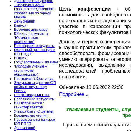
День открытых дверей.
Экскурсия в музей
Цель конференции
- обес
Главного следственного
управления по городу
возможность для свободного
Москве
по актуальным исследованиям
День знаний
Выпуск
участию в конференции пр
Вручение дипломов
психологических факультетов 
Юбилей факультета
"Юридическая
Данная интернет-конференция
психология"
Посвящение в студенты
к научно-практическим пробле
Кукольный цикл на курсе
способствовать формированию
ЮП ППДП
Выпуск
умению оперировать категори
Государственный экзамен
исследования, выделению
"Молодые ученые –
исследователей проблемны
столичному
образованию"
психологии.
Программа «Discovery»
Экскурсия студентов ЮП
Обновлено 18.06.2022 22:36
по Золотому кольцу
России
Подробнее...
Спартакиада МГППУ
Посвящение в студенты
ЮП встречается с
канистерапевтом
Уважаемые студенты, слу
Учимся быть (с) детьми
пре
Коченовские чтения
Первые зачеты на курсе
ЮП ППДП
Приглашаем принять участие
День знаний
к