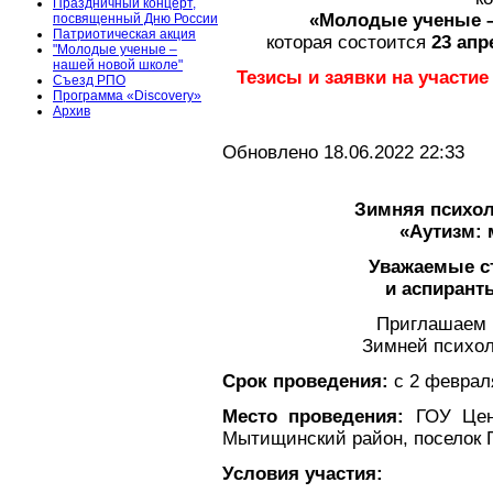
Праздничный концерт,
«Молодые ученые –
посвященный Дню России
Патриотическая акция
которая состоится
23 апр
"Молодые ученые –
нашей новой школе"
Тезисы и заявки на участи
Съезд РПО
Программа «Discovery»
Архив
Обновлено 18.06.2022 22:33
Зимняя психол
«Аутизм: 
Уважаемые с
и аспиран
Приглашаем 
Зимней психол
Срок проведения:
с 2 февраля
Место проведения:
ГОУ Цент
Мытищинский район, поселок 
Условия участия: