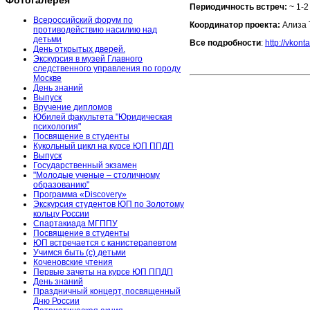
Фотогалерея
Периодичность встреч:
~ 1-2
Всероссийский форум по
Координатор проекта:
Ализа 
противодействию насилию над
детьми
Все подробности
:
http://vkon
День открытых дверей.
Экскурсия в музей Главного
следственного управления по городу
Москве
День знаний
Выпуск
Вручение дипломов
Юбилей факультета "Юридическая
психология"
Посвящение в студенты
Кукольный цикл на курсе ЮП ППДП
Выпуск
Государственный экзамен
"Молодые ученые – столичному
образованию"
Программа «Discovery»
Экскурсия студентов ЮП по Золотому
кольцу России
Спартакиада МГППУ
Посвящение в студенты
ЮП встречается с канистерапевтом
Учимся быть (с) детьми
Коченовские чтения
Первые зачеты на курсе ЮП ППДП
День знаний
Праздничный концерт, посвященный
Дню России