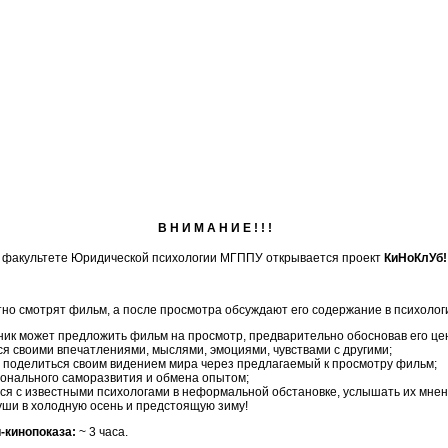
В Н И М А Н И Е ! ! !
 факультете Юридической психологии МГППУ открывается проект
КиНоКлУб!
тно смотрят фильм, а после просмотра обсуждают его содержание в психолог
тник может предложить фильм на просмотр, предварительно обосновав его цен
я своими впечатлениями, мыслями, эмоциями, чувствами с другими;
 поделиться своим видением мира через предлагаемый к просмотру фильм;
онального саморазвития и обмена опытом;
ся с известными психологами в неформальной обстановке, услышать их мне
уши в холодную осень и предстоящую зиму!
-кинопоказа:
~ 3 часа.