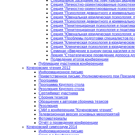
Специальное заседание на тему «Вклад академи
Секция "Личностно-ориентированные психотехн
Секция "Личностно-ориентированные психотехн
Секция "Психология девиантного и криминально
Секция "Ювенальная юридическая психология: 
Секция "Психология девиантного и криминально
Секция "Пенитенциарная психология и практика
Секция "Пенитенциарная психология и практика
Секция "Ювенальная юридическая психология: 
Секция "Проблемы подготовки специалистов по 
Секция "Клиническая психология в юридическом
Секция "Клиническая психология в юридическом
Семинар «Введение в оценку риска насилия и п
Лекция "Стратегическое проведение допроса дл
Подведение итогов конференции
Публикации участников конференции
Коченовские чтения 2012
Информационное письмо
Приветственное письмо Уполномоченного при Президен
Программа
Программа Круглого стола
Резолюция Круглого стола
Сертификат участника
Сборник тезисов
Обращение к авторам сборника тезисов
Резолюция
СМИ о конференции "Коченовские чтения"
Телевизионная версия основных мероприятий
Фотоматериалы
Отчёт о проведении конференции
Коченовский симпозиум 2014
Информационное письмо