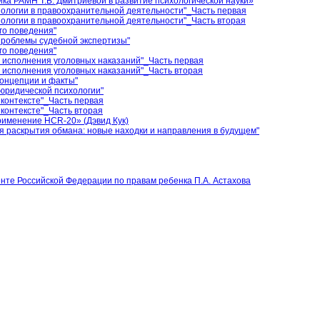
ка РАМН Т.Б. Дмитриевой в развитие психологической науки»
ологии в правоохранительной деятельности"_Часть первая
ологии в правоохранительной деятельности"_Часть вторая
го поведения"
проблемы судебной экспертизы"
го поведения"
 исполнения уголовных наказаний"_Часть первая
 исполнения уголовных наказаний"_Часть вторая
концепции и факты"
юридической психологии"
 контексте"_Часть первая
 контексте"_Часть вторая
рименение HCR-20» (Дэвид Кук)
я раскрытия обмана: новые находки и направления в будущем"
те Российской Федерации по правам ребенка П.А. Астахова