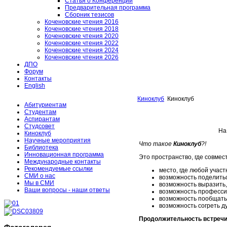
Статья о Конференции
Предварительная программа
Сборник тезисов
Коченовские чтения 2016
Коченовские чтения 2018
Коченовские чтения 2020
Коченовские чтения 2022
Коченовские чтения 2024
Коченовские чтения 2026
ДПО
Форум
Контакты
English
Киноклуб
Киноклуб
Абитуриентам
Студентам
Аспирантам
Студсовет
На
Киноклуб
Научные мероприятия
Что такое
Киноклуб
?!
Библиотека
Инновационная программа
Это пространство, где совмес
Международные контакты
Рекомендуемые ссылки
место, где любой учас
СМИ о нас
возможность поделитьс
Мы в СМИ
возможность выразить,
Ваши вопросы - наши ответы
возможность професси
возможность пообщать
возможность согреть д
Продолжительность встречи