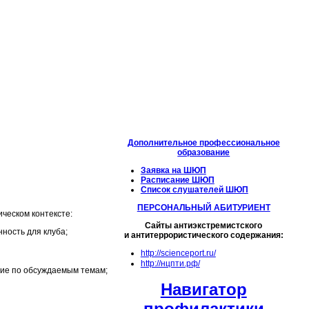
Дополнительное профессиональное
образование
Заявка на ШЮП
Расписание ШЮП
Список слушателей ШЮП
ПЕРСОНАЛЬНЫЙ АБИТУРИЕНТ
ическом контексте:
Сайты антиэкстремистского
ность для клуба;
и антитеррористического содержания:
http://scienceport.ru/
http://нцпти.рф/
ние по обсуждаемым темам;
Навигатор
профилактики