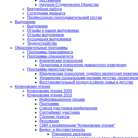
Достижения
Научное Студенческое Общество
Внеучебная работа
Сотрудники деканата
Профессорско-преподавательский состав
Выпускники
Выпускники
Отзывы о наших выпускниках
Отзывы выпускников
Ассоциация выпускников
Трудоустройство
Образовательные программы
Программы бакалавриата
Программы специалитета
Клиническая психология
Педагогика и психология девиантного поведения
Программы магистратуры
Юридическая психология: судебно-экспертная практик
Управление социальными рисками детства: проектирова
Восстановительный подход в сфере семьи и детства
Коченовские чтения
Коченовские чтения 2005
Коченовские чтения 2010
Информационное письмо
Программа
Список участников конференции
Сертификат участника
Сборник тезисов
Резолюция
СМИ о конференции "Коченовские чтения"
Видео- и фотоматериалы
Пленарное заседание