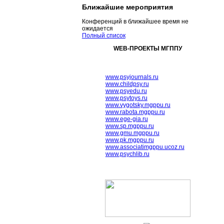
Ближайшие мероприятия
Конференций в ближайшее время не
ожидается
Полный список
WEB-ПРОЕКТЫ МГППУ
www.psyjournals.ru
www.childpsy.ru
www.psyedu.ru
www.psytoys.ru
www.vygotsky.mgppu.ru
www.rabota.mgppu.ru
www.ege-gia.ru
www.sp.mgppu.ru
www.gmu.mgppu.ru
www.pk.mgppu.ru
www.associatimgppu.ucoz.ru
www.psychlib.ru