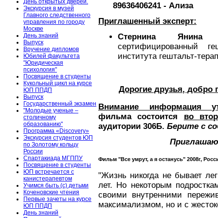
День открытых дверей.
89636406241
- Ализа
Экскурсия в музей
Главного следственного
Приглашенный эксперт:
управления по городу
Москве
День знаний
Стернина Янина Е
Выпуск
сертифицированный геш
Вручение дипломов
института гештальт-терап
Юбилей факультета
"Юридическая
психология"
Посвящение в студенты
Кукольный цикл на курсе
Дорогие друзья, добро 
ЮП ППДП
Выпуск
Государственный экзамен
Внимание информация ут
"Молодые ученые –
фильма состоится
во вто
столичному
образованию"
аудитории 306Б.
Берите с со
Программа «Discovery»
Экскурсия студентов ЮП
Приглашаю
по Золотому кольцу
России
Спартакиада МГППУ
Фильм "Все умрут, а я останусь" 2008г, Росс
Посвящение в студенты
ЮП встречается с
"Жизнь никогда не бывает лег
канистерапевтом
лет. Но некоторым подростка
Учимся быть (с) детьми
Коченовские чтения
своими внутренними пережи
Первые зачеты на курсе
максимализмом, но и с жесток
ЮП ППДП
День знаний