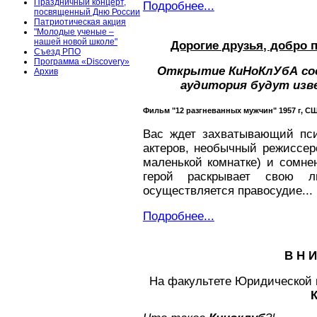
Праздничный концерт,
Подробнее...
посвященный Дню России
Патриотическая акция
"Молодые ученые –
нашей новой школе"
Дорогие друзья, добро 
Съезд РПО
Программа «Discovery»
Открытие КиНоКлУбА с
Архив
аудитория будут изве
Фильм "12 разгневанных мужчин" 1957 г, С
Вас ждет захватывающий псих
актеров, необычный режиссер
маленькой комнатке) и сомне
герой раскрывает свою 
осуществляется правосудие...
Подробнее...
В Н И
На факультете Юридической 