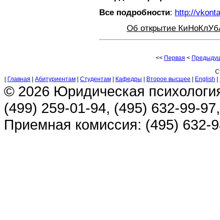
Все подробности
:
http://vkont
Об открытие КиНоКлУбА
<<
Первая
<
Предыду
С
|
Главная
|
Абитуриентам
|
Студентам
|
Кафедры
|
Второе высшее
|
English
|
© 2026 Юридическая психологи
(499) 259-01-94, (495) 632-99-97,
Приемная комиссия: (495) 632-98