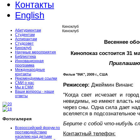
Контакты
English
Киноклуб
Абитуриентам
Киноклуб
Студентам
Аспирантам
Весеннее обо
Студсовет
Киноклуб
Научные мероприятия
Кинопоказ состоится 31 ма
Библиотека
Инновационная
Приглашаю
программа
Международные
контакты
Фильм
"INK", 2009 г., США
Рекомендуемые ссылки
СМИ о нас
Режиссер:
Джеймин Винанс
Мы в СМИ
Ваши вопросы - наши
"Когда свет исчезает и горо
ответы
невидимы, но имеют власть н
через сны. Одна сила дает на
вселяется в подсознательное 
Фотогалерея
Берите с собой что-нибудь сл
Всероссийский форум по
противодействию
Контактный телефон:
насилию над детьми